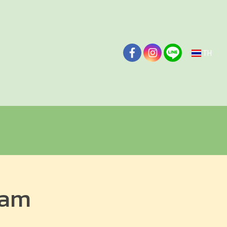
TH
uam